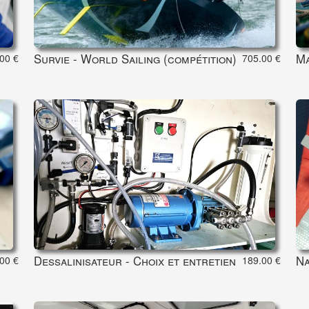
Survie - World Sailing (compétition)
Ma
00 €
705.00 €
Dessalinisateur - Choix et entretien
Na
00 €
189.00 €