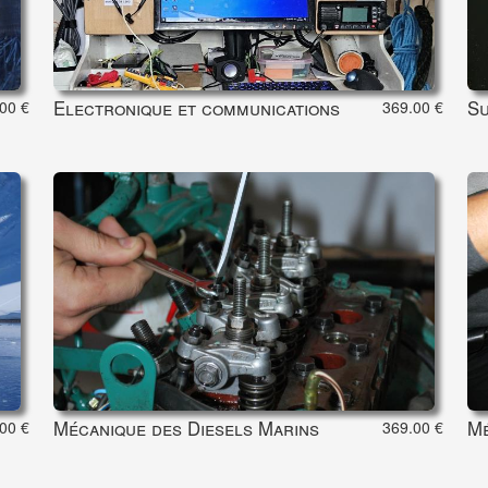
Electronique et communications
Su
00 €
369.00 €
Mécanique des Diesels Marins
Mé
00 €
369.00 €