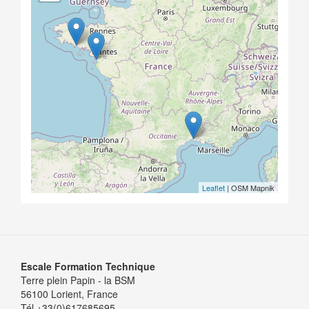
Leaflet
| OSM Mapnik
Escale Formation Technique
Terre plein Papin - la BSM
56100 Lorient, France
Tél +33(0)617685695