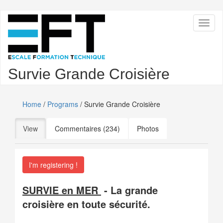
Skip
Toggl
to
naviga
main
content
Survie Grande Croisière
Home
/
Programs
/ Survie Grande Croisière
Primary
View
(active tab)
Commentaires (234)
Photos
tabs
I'm registering !
SURVIE en MER
- La grande
croisière en toute sécurité.