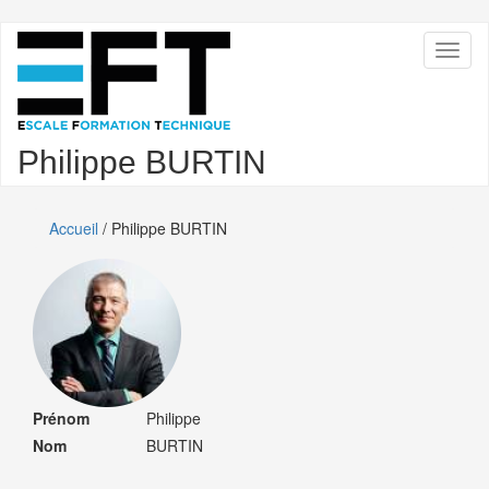
Aller
Toggl
au
naviga
contenu
principal
Philippe BURTIN
Accueil
/ Philippe BURTIN
Prénom
Philippe
Nom
BURTIN