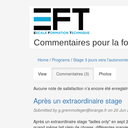
Skip
to
main
content
Commentaires pour la fo
Home
/
Programs
/
Stage 3 jours vers l'autonom
Primary
View
Commentaires (3)
(active tab)
Photos
tabs
Aucune note de satisfaction n’a encore été enregistr
Après un extraordinaire stage
Submitted by g.gremmofeger@orange.fr on 20 Jun
Après un extraordinaire stage "ladies only" en sept 2
quand même fait plein de choses, différentes manœuvr