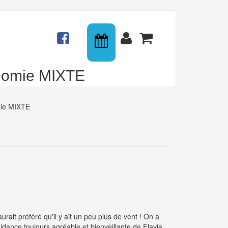
Calendrier
Actualités
Connexion
Panier
onomie MIXTE
mie MIXTE
rait préféré qu'il y ait un peu plus de vent ! On a
idance toujours agréable et bienveillante de Flavia,