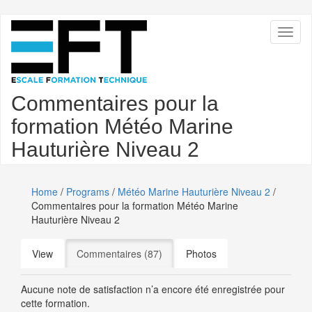
Skip
Toggl
to
naviga
main
content
Commentaires pour la
formation Météo Marine
Hauturière Niveau 2
Home
/
Programs
/
Météo Marine Hauturière Niveau 2
/
Commentaires pour la formation Météo Marine
Hauturière Niveau 2
Primary
View
Commentaires (87)
(active tab)
Photos
tabs
Aucune note de satisfaction n’a encore été enregistrée pour
cette formation.