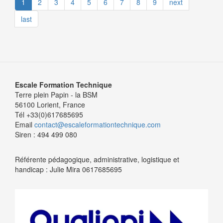
1
2
3
4
5
6
7
8
9
next
last
Escale Formation Technique
Terre plein Papin - la BSM
56100 Lorient, France
Tél +33(0)617685695
Email
contact@escaleformationtechnique.com
Siren : 494 499 080
Référente pédagogique, administrative, logistique et
handicap : Julie Mira 0617685695