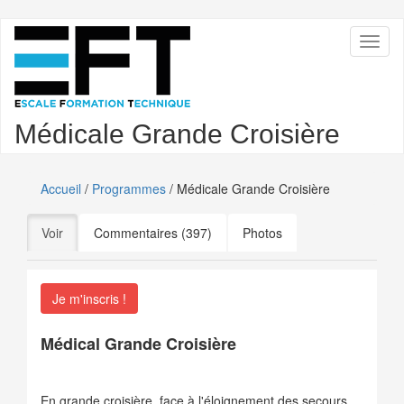
Aller
Toggl
au
naviga
contenu
principal
Médicale Grande Croisière
Accueil
/
Programmes
/ Médicale Grande Croisière
Onglets
Voir
(onglet actif)
Commentaires (397)
Photos
principaux
Je m'inscris !
Médical Grande Croisière
En grande croisière, face à l'éloignement des secours,