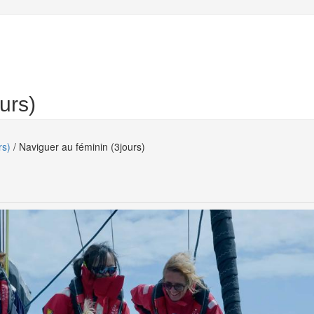
urs)
rs)
/ Naviguer au féminin (3jours)
if)