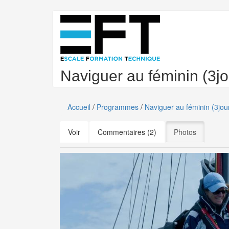
Aller
au
contenu
principal
Naviguer au féminin (3jo
Accueil
/
Programmes
/
Naviguer au féminin (3jou
Onglets
Voir
Commentaires (2)
Photos
(onglet act
principaux