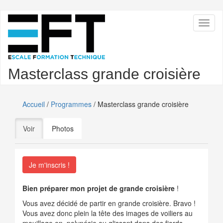
Aller
Toggl
au
naviga
contenu
principal
Masterclass grande croisière
Accueil
/
Programmes
/ Masterclass grande croisière
Onglets
Voir
(onglet actif)
Photos
principaux
Je m'inscris !
Bien préparer mon projet de grande croisière
!
Vous avez décidé de partir en grande croisière. Bravo !
Vous avez donc plein la tête des images de voiliers au